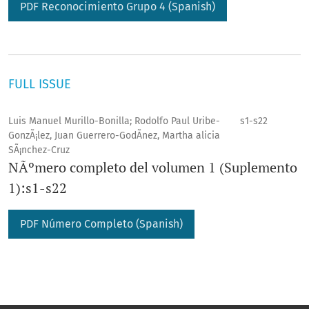
PDF Reconocimiento Grupo 4 (Spanish)
FULL ISSUE
Luis Manuel Murillo-Bonilla; Rodolfo Paul Uribe-
s1-s22
GonzÃ¡lez, Juan Guerrero-GodÃ­nez, Martha alicia
SÃ¡nchez-Cruz
NÃºmero completo del volumen 1 (Suplemento
1):s1-s22
PDF Número Completo (Spanish)