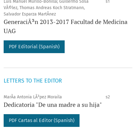
Luis Manuel Murillo-Bonilla; Guillermo Sosa
s1
VÃ©lez, Thomas Andreas Koch Stratmann,
Salvador Esparza MartÃ­nez
GeneraciÃ³n 2013-2017 Facultad de Medicina
UAG
PDF Editorial (Spanish)
LETTERS TO THE EDITOR
MarÃ­a Antonia LÃ³pez Moraila
s2
Dedicatoria "De una madre a su hija"
PDF Cartas al Editor (Spanish)