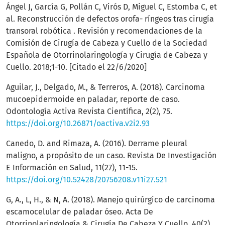
Ángel J, García G, Pollán C, Virós D, Miguel C, Estomba C, et
al. Reconstrucción de defectos orofa- ríngeos tras cirugía
transoral robótica . Revisión y recomendaciones de la
Comisión de Cirugía de Cabeza y Cuello de la Sociedad
Española de Otorrinolaringología y Cirugía de Cabeza y
Cuello. 2018;1-10. [Citado el 22/6/2020]
Aguilar, J., Delgado, M., & Terreros, A. (2018). Carcinoma
mucoepidermoide en paladar, reporte de caso.
Odontología Activa Revista Científica, 2(2), 75.
https://doi.org/10.26871/oactiva.v2i2.93
Canedo, D. and Rimaza, A. (2016). Derrame pleural
maligno, a propósito de un caso. Revista De Investigación
E Información en Salud, 11(27), 11-15.
https://doi.org/10.52428/20756208.v11i27.521
G, A., L, H., & N, A. (2018). Manejo quirúrgico de carcinoma
escamocelular de paladar óseo. Acta De
Otorrinolaringología & Cirugía De Cabeza Y Cuello, 40(2),