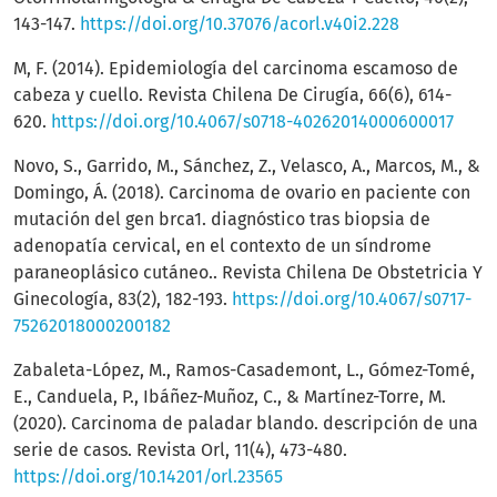
143-147.
https://doi.org/10.37076/acorl.v40i2.228
M, F. (2014). Epidemiología del carcinoma escamoso de
cabeza y cuello. Revista Chilena De Cirugía, 66(6), 614-
620.
https://doi.org/10.4067/s0718-40262014000600017
Novo, S., Garrido, M., Sánchez, Z., Velasco, A., Marcos, M., &
Domingo, Á. (2018). Carcinoma de ovario en paciente con
mutación del gen brca1. diagnóstico tras biopsia de
adenopatía cervical, en el contexto de un síndrome
paraneoplásico cutáneo.. Revista Chilena De Obstetricia Y
Ginecología, 83(2), 182-193.
https://doi.org/10.4067/s0717-
75262018000200182
Zabaleta-López, M., Ramos-Casademont, L., Gómez-Tomé,
E., Canduela, P., Ibáñez-Muñoz, C., & Martínez-Torre, M.
(2020). Carcinoma de paladar blando. descripción de una
serie de casos. Revista Orl, 11(4), 473-480.
https://doi.org/10.14201/orl.23565